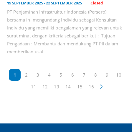
19 SEPTEMBER 2025 - 22 SEPTEMBER 2025
Closed
PT Penjaminan Infrastruktur Indonesia (Persero)
bersama ini mengundang Individu sebagai Konsultan
Individu yang memiliki pengalaman yang relevan untuk
surat minat dengan kriteria sebagai berikut : Tujuan
Pengadaan : Membantu dan mendukung PT PII dalam
memberikan usul...
1
2
3
4
5
6
7
8
9
10
11
12
13
14
15
16