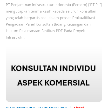
PT Penjaminan Infrastruktur Indonesia (Persero) (“PT PII”)
mengucapkan terima kasih kepada seluruh konsultan
yang telah berpartisipasi dalam proses Prakualifikasi
Pengadaan Panel Konsultan Bidang Keuangan dan
Hukum Pelaksanaan Fasilitas PDF Pada Proyek
Infrastruk...
19 SEPTEMBER 2025 - 22 SEPTEMBER 2025
Closed