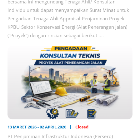
bersama ini mengundang Tenaga Ahli/ Konsultan
Individu untuk dapat menyampaikan Surat Minat untuk
Pengadaan Tenaga Ahli Appraisal Penjaminan Proyek
KPBU Sektor Konservasi Energi (Alat Penerangan Jalan)
(“Proyek”) dengan rincian sebagai berikut :...
13 MARET 2026 - 02 APRIL 2026
Closed
PT Penjaminan Infrastruktur Indonesia (Persero)