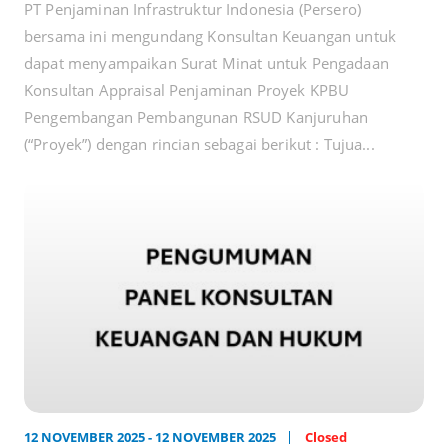
PT Penjaminan Infrastruktur Indonesia (Persero)
bersama ini mengundang Konsultan Keuangan untuk
dapat menyampaikan Surat Minat untuk Pengadaan
Konsultan Appraisal Penjaminan Proyek KPBU
Pengembangan Pembangunan RSUD Kanjuruhan
(“Proyek”) dengan rincian sebagai berikut : Tujua...
12 NOVEMBER 2025 - 12 NOVEMBER 2025
Closed