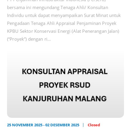
bersama ini mengundang Tenaga Ahli/ Konsultan
Individu untuk dapat menyampaikan Surat Minat untuk
Pengadaan Tenaga Ahli Appraisal Penjaminan Proyek
KPBU Sektor Konservasi Energi (Alat Penerangan Jalan)
(“Proyek”) dengan ri...
25 NOVEMBER 2025 - 02 DESEMBER 2025
Closed