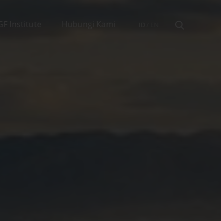
IGF Institute
Hubungi Kami
ID
/
EN